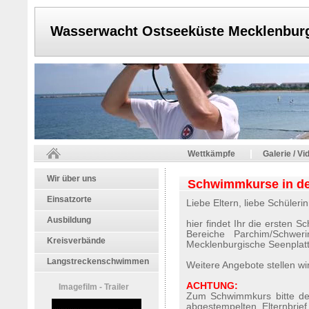
Wasserwacht Ostseeküste Mecklenbur
|
Wettkämpfe
Galerie / Vi
Wir über uns
Schwimmkurse in d
Einsatzorte
Liebe Eltern, liebe Schüleri
Ausbildung
hier findet Ihr die ersten 
Bereiche Parchim/Schwer
Kreisverbände
Mecklenburgische Seenplatt
Langstreckenschwimmen
Weitere Angebote stellen wir
ACHTUNG:
Imagefilm - Trailer
Zum Schwimmkurs bitte de
abgestempelten Elternbrie