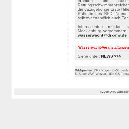
erhalten die Ausb
Rettungsschwimmabzeichen
die dazugehörige Erste Hilf
Rahmen des BFD. Neben de
selbstverständlich auch Fa
Interessenten melden 
Mecklenburg-Vorpommern
wasserwacht@drk-mv.de
Wasserwacht-Veranstaltungen
Siehe unter:
NEWS >>>
Bildquellen
: DRK Rügen, DRK Landes
S. Sauer WW- Wetzlar, DRK GS Fotoa
©2008 DRK Landesve