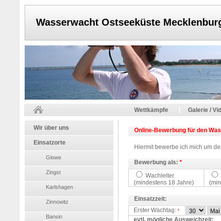
Wasserwacht Ostseeküste Mecklenbur
|
Wettkämpfe
Galerie / Vi
Wir über uns
Online-Bewerbung für den Was
Einsatzorte
Hiermit bewerbe ich mich um de
Glowe
Bewerbung als:
*
Zingst
Wachleiter
(mindestens 18 Jahre)
(min
Karlshagen
Einsatzzeit:
Zinnowitz
Erster Wachtag:
*
Bansin
evtl. mögliche Ausweichzeit: