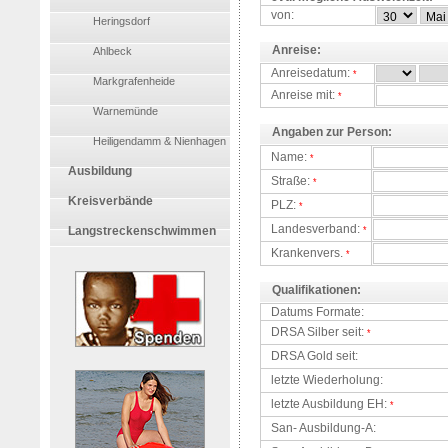
von:
Heringsdorf
Anreise:
Ahlbeck
Anreisedatum:
*
Markgrafenheide
Anreise mit:
*
Warnemünde
Angaben zur Person:
Heiligendamm & Nienhagen
Name:
*
Ausbildung
Straße:
*
Kreisverbände
PLZ:
*
Landesverband:
Langstreckenschwimmen
*
Krankenvers.
*
Qualifikationen:
Datums Formate:
DRSA Silber seit:
*
DRSA Gold seit:
letzte Wiederholung:
letzte Ausbildung EH:
*
San- Ausbildung-A: